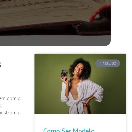
s
MAIS LIDO
têm com o
,
onstram o
Como Ser Modelo