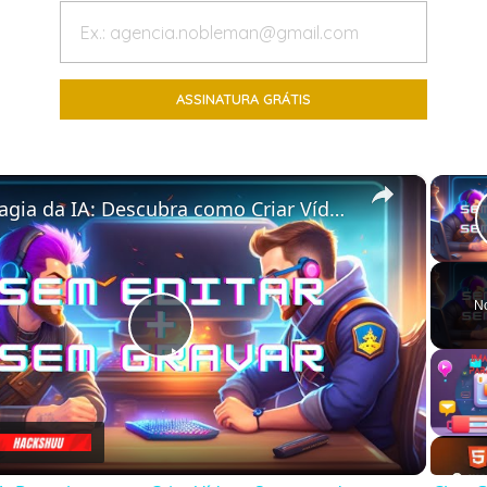
×
A Magia da IA: Descubra como Criar Vídeos Surpreendentes com Chat GPT e InVideo!
N
Play
Video