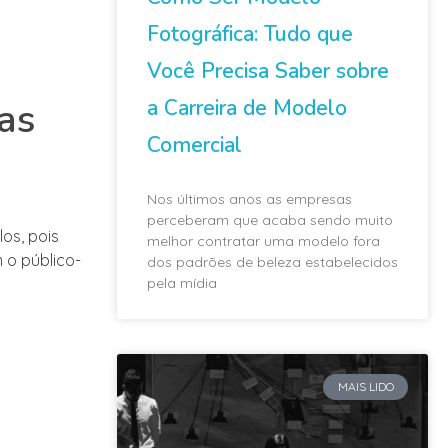
Fotográfica: Tudo que
Você Precisa Saber sobre
a Carreira de Modelo
as
Comercial
Nos últimos anos as empresas
perceberam que acaba sendo muito
os, pois
melhor contratar uma modelo fora
 o público-
dos padrões de beleza estabelecidos
pela mídia
MAIS LIDO