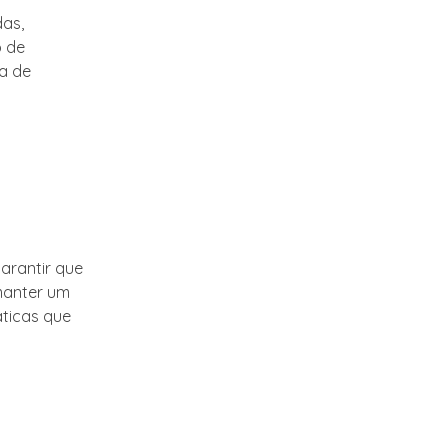
das,
o de
ia de
arantir que
 manter um
áticas que