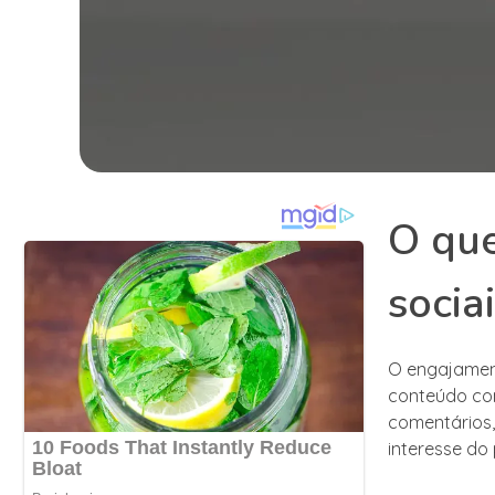
O que
socia
O engajament
conteúdo com
comentários
interesse do