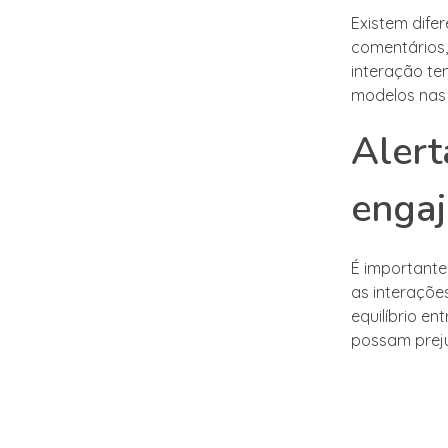
Existem dife
comentários,
interação te
modelos nas 
Alert
engaj
É importante
as interaçõe
equilíbrio e
possam preju