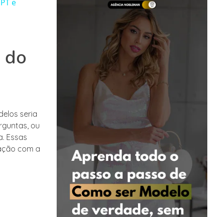
GPT e
s do
elos seria
rguntas, ou
a. Essas
ração com a