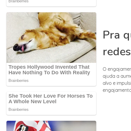
Pra q
redes
O engajament
ajuda a aume
alvo e impuls
engajamento 