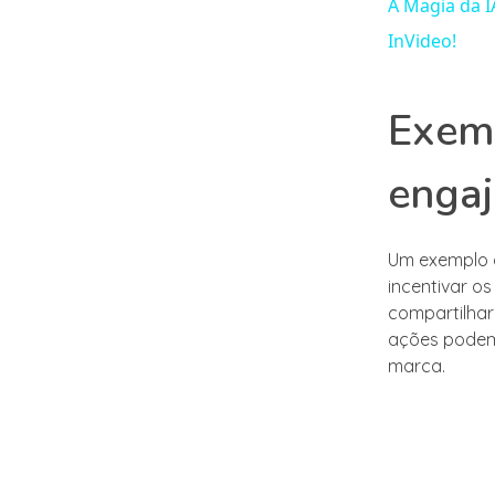
A Magia da 
InVideo!
Exemp
engaj
Um exemplo d
incentivar o
compartilhar
ações podem 
marca.