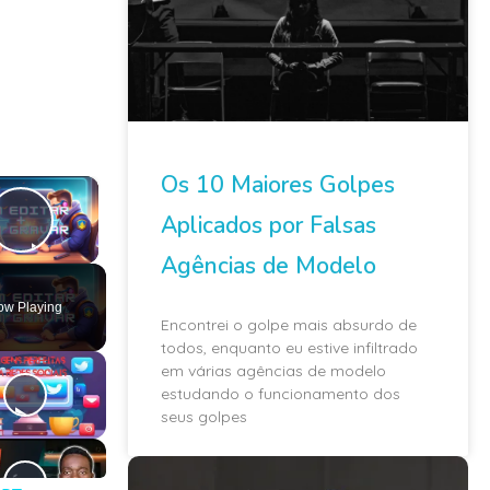
Os 10 Maiores Golpes
×
Aplicados por Falsas
Play Video
Agências de Modelo
ow Playing
Encontrei o golpe mais absurdo de
todos, enquanto eu estive infiltrado
em várias agências de modelo
estudando o funcionamento dos
seus golpes