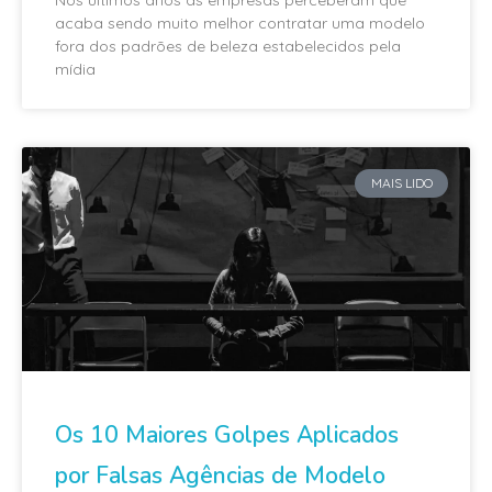
acaba sendo muito melhor contratar uma modelo
fora dos padrões de beleza estabelecidos pela
mídia
MAIS LIDO
Os 10 Maiores Golpes Aplicados
por Falsas Agências de Modelo