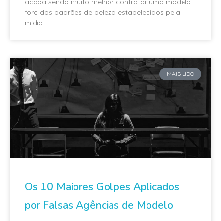
acaba sendo muito melhor contratar uma modelo
fora dos padrões de beleza estabelecidos pela
mídia
MAIS LIDO
Os 10 Maiores Golpes Aplicados
por Falsas Agências de Modelo