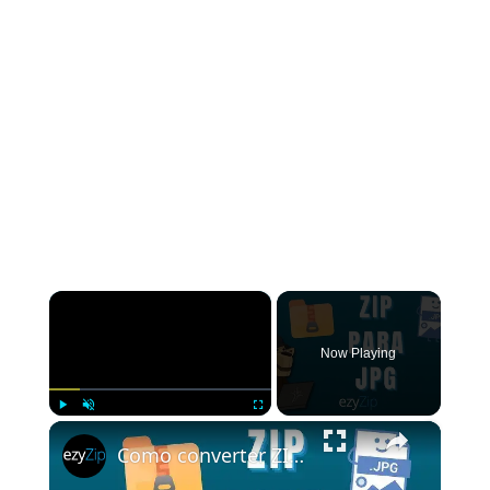
×
Now Playing
×
Play
Unmute
Fullscreen
Como converter ZIP para JPG (guia simples)