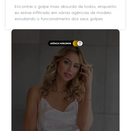
Encontrei o golpe mais absurdo de todos, enquanto
eu estive infiltrado em várias agências de modelo
estudando o funcionamento dos seus golpes