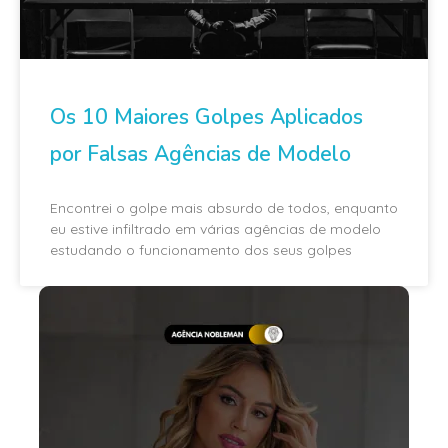
Os 10 Maiores Golpes Aplicados
por Falsas Agências de Modelo
Encontrei o golpe mais absurdo de todos, enquanto
eu estive infiltrado em várias agências de modelo
estudando o funcionamento dos seus golpes