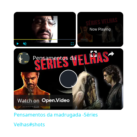
×
Now Playing
×
Play
Unmute
Fullscreen
Pensamentos da madrugada -Séries Velhas#shots
Play
Watch on
Video
Pensamentos da madrugada -Séries
Velhas#shots