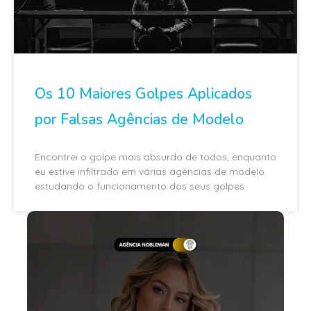
Os 10 Maiores Golpes Aplicados
por Falsas Agências de Modelo
Encontrei o golpe mais absurdo de todos, enquanto
eu estive infiltrado em várias agências de modelo
estudando o funcionamento dos seus golpes