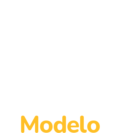
Você tam
sonha em 
Modelo
?