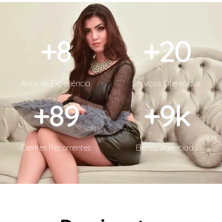
+
8
+
20
Anos de Experiência
Serviços Oferecidos
+
90
+
10
k
Clientes Recorrentes
Elenco Agenciado