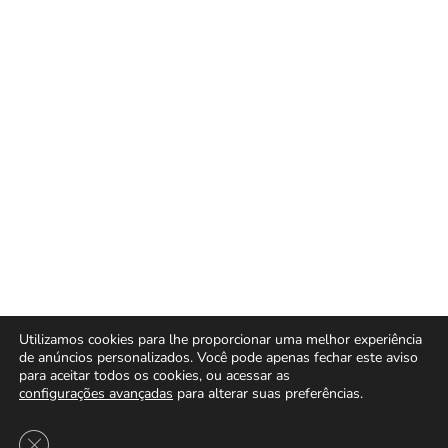
Utilizamos cookies para lhe proporcionar uma melhor experiência
de anúncios personalizados. Você pode apenas fechar este aviso
para aceitar todos os cookies, ou acessar as
configurações avançadas
para alterar suas preferências.
Close GDPR Cookie Banner