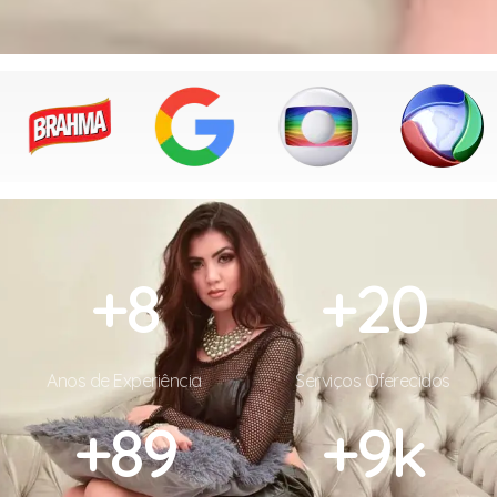
+
8
+
20
Anos de Experiência
Serviços Oferecidos
+
90
+
10
k