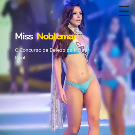
Miss
Nobleman
O Concurso de Beleza da Mulher
Real