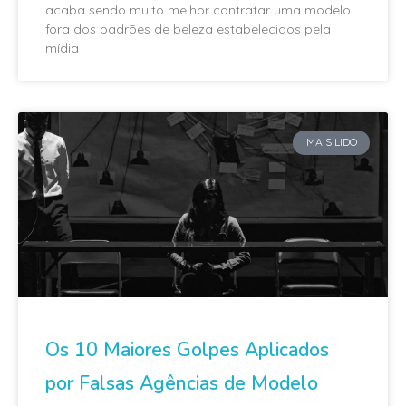
acaba sendo muito melhor contratar uma modelo
fora dos padrões de beleza estabelecidos pela
mídia
MAIS LIDO
Os 10 Maiores Golpes Aplicados
por Falsas Agências de Modelo