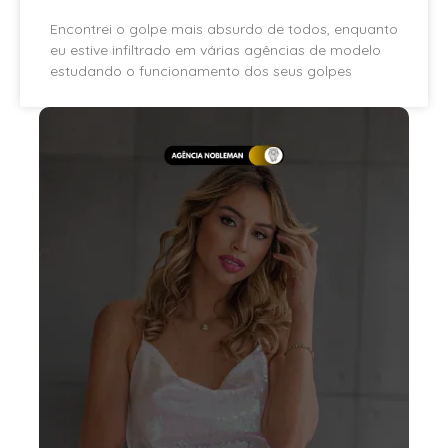
Encontrei o golpe mais absurdo de todos, enquanto
eu estive infiltrado em várias agências de modelo
estudando o funcionamento dos seus golpes