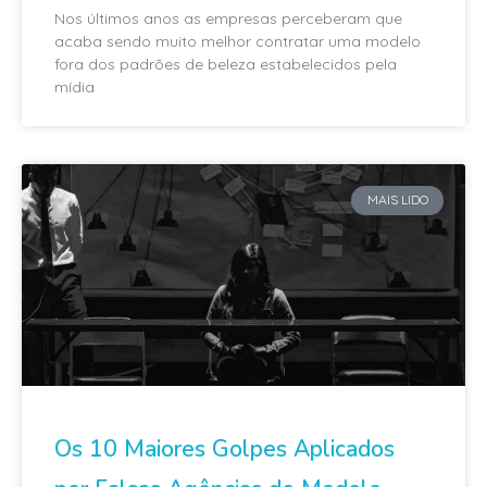
Nos últimos anos as empresas perceberam que
acaba sendo muito melhor contratar uma modelo
fora dos padrões de beleza estabelecidos pela
mídia
MAIS LIDO
Os 10 Maiores Golpes Aplicados