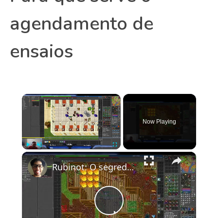
agendamento de
ensaios
×
Now Playing
×
Play
Unmute
Fullscreen
Rubinot: O segredo para fazer Tasks e Bestiários mesmo em locais cheios
Play