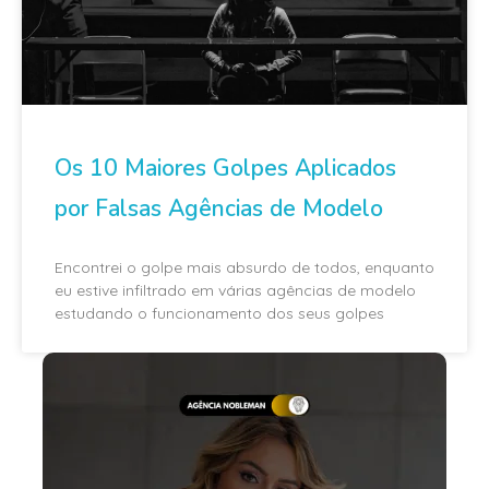
Os 10 Maiores Golpes Aplicados
por Falsas Agências de Modelo
Encontrei o golpe mais absurdo de todos, enquanto
eu estive infiltrado em várias agências de modelo
estudando o funcionamento dos seus golpes