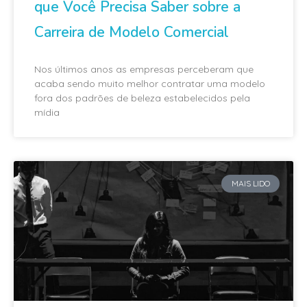
que Você Precisa Saber sobre a
Carreira de Modelo Comercial
Nos últimos anos as empresas perceberam que
acaba sendo muito melhor contratar uma modelo
fora dos padrões de beleza estabelecidos pela
mídia
MAIS LIDO