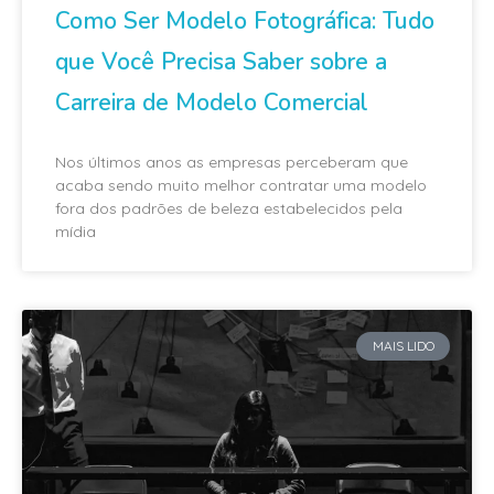
Como Ser Modelo Fotográfica: Tudo
que Você Precisa Saber sobre a
Carreira de Modelo Comercial
Nos últimos anos as empresas perceberam que
acaba sendo muito melhor contratar uma modelo
fora dos padrões de beleza estabelecidos pela
mídia
MAIS LIDO