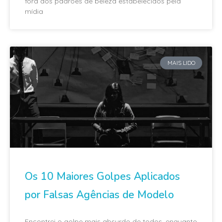
fora dos padrões de beleza estabelecidos pela
mídia
MAIS LIDO
Os 10 Maiores Golpes Aplicados
por Falsas Agências de Modelo
Encontrei o golpe mais absurdo de todos, enquanto