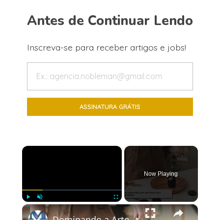
Antes de Continuar Lendo
Inscreva-se para receber artigos e jobs!
×
Now Playing
×
Play
Unmute
Fullscreen
Dominando a Arte da Fabricação de Velas: Técnicas e Dicas Essenciais