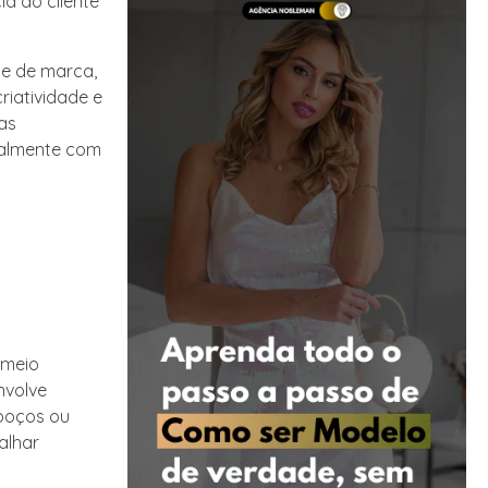
a do cliente
de de marca,
iatividade e
as
nalmente com
 meio
nvolve
boços ou
alhar