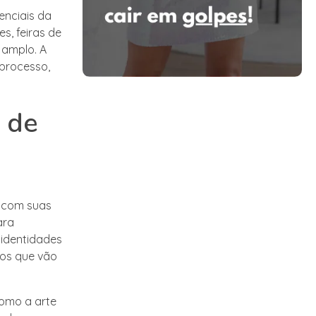
enciais da
es, feiras de
 amplo. A
processo,
 de
a com suas
ara
 identidades
tos que vão
como a arte