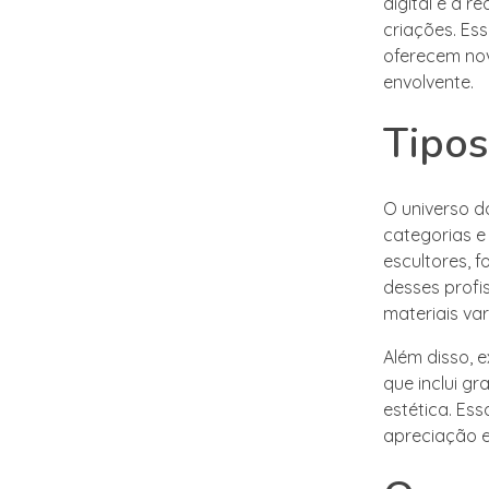
digital e a 
criações. Es
oferecem nov
envolvente.
Tipos
O universo do
categorias e
escultores, f
desses profi
materiais va
Além disso, 
que inclui gr
estética. Es
apreciação e