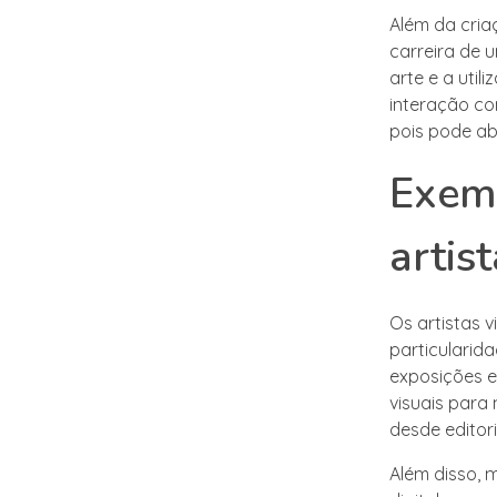
Além da cria
carreira de u
arte e a util
interação co
pois pode ab
Exemp
artist
Os artistas 
particularid
exposições e
visuais para
desde editor
Além disso, 