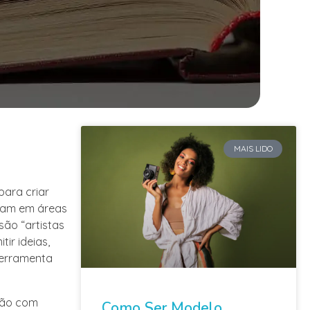
MAIS LIDO
para criar
acam em áreas
são “artistas
ir ideias,
ferramenta
ção com
Como Ser Modelo