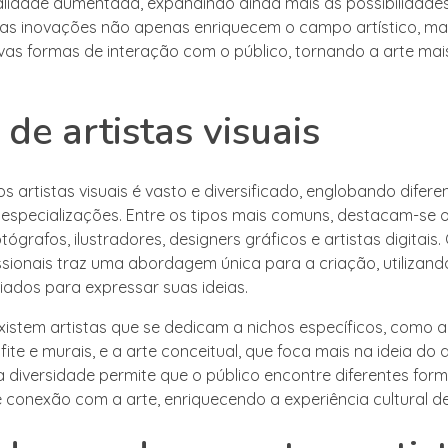
realidade aumentada, expandindo ainda mais as possibilidade
sas inovações não apenas enriquecem o campo artístico, 
as formas de interação com o público, tornando a arte mais
 de artistas visuais
s artistas visuais é vasto e diversificado, englobando difere
 especializações. Entre os tipos mais comuns, destacam-se o
otógrafos, ilustradores, designers gráficos e artistas digitai
ssionais traz uma abordagem única para a criação, utilizand
riados para expressar suas ideias.
existem artistas que se dedicam a nichos específicos, como a
afite e murais, e a arte conceitual, que foca mais na ideia do 
sa diversidade permite que o público encontre diferentes for
 conexão com a arte, enriquecendo a experiência cultural d