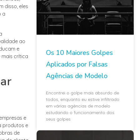
m disso, eles
o a
a
ealidade ao
educam e
Os 10 Maiores Golpes
mais crítica
Aplicados por Falsas
Agências de Modelo
har
Encontrei o golpe mais absurdo de
todos, enquanto eu estive infiltrado
em várias agências de modelo
estudando o funcionamento dos
 empresas e
seus golpes
 a produtos e
 obras de