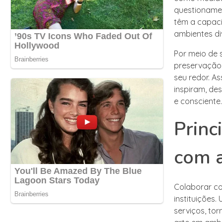
questionament
têm a capaci
ambientes di
Por meio de 
preservação 
seu redor. A
inspiram, de
e consciente.
Princ
com a
Colaborar co
instituições
serviços, to