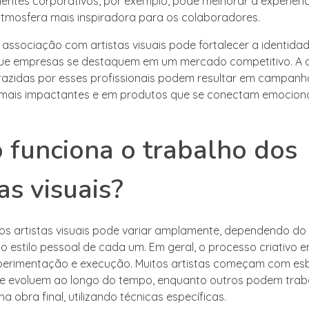
entes corporativos, por exemplo, pode melhorar a experiênci
atmosfera mais inspiradora para os colaboradores.
a associação com artistas visuais pode fortalecer a identida
ue empresas se destaquem em um mercado competitivo. A cr
razidas por esses profissionais podem resultar em campanh
s mais impactantes e em produtos que se conectam emocio
funciona o trabalho dos
tas visuais?
os artistas visuais pode variar amplamente, dependendo do
o estilo pessoal de cada um. Em geral, o processo criativo e
xperimentação e execução. Muitos artistas começam com es
e evoluem ao longo do tempo, enquanto outros podem trab
a obra final, utilizando técnicas específicas.