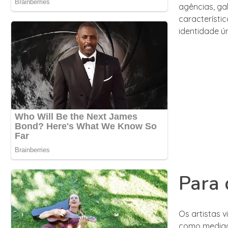
agências, gal
característi
identidade ún
Para 
Os artistas 
como mediado