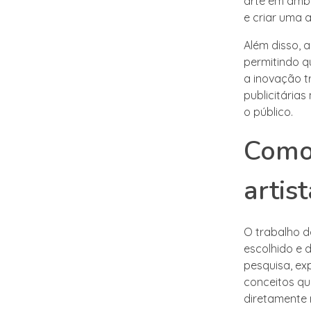
arte em ambi
e criar uma 
Além disso, 
permitindo q
a inovação t
publicitária
o público.
Como 
artis
O trabalho d
escolhido e d
pesquisa, e
conceitos qu
diretamente n