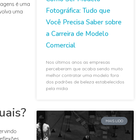
ordagens é uma
Fotográfica: Tudo que
nvolva uma
Você Precisa Saber sobre
a Carreira de Modelo
Comercial
Nos últimos anos as empresas
perceberam que acaba sendo muito
melhor contratar uma modelo fora
dos padrões de beleza estabelecidos
pela mídia
uais?
MAIS LIDO
ervindo
eflexões,