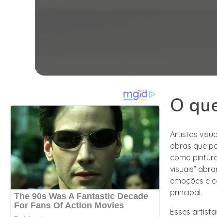
O que
Artistas visu
obras que po
como pintura,
visuais” abr
emoções e co
principal.
Esses artis