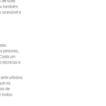
s de suas
mas também
 acessível e
ntes
s pintores,
s. Cada um
o técnicas e
 arte urbana,
que na
mas de
e todos.