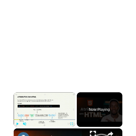
×
Now Playing
×
Play
Unmute
Fullscreen