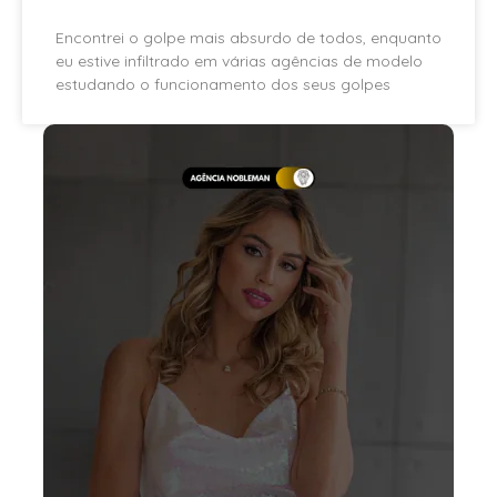
Encontrei o golpe mais absurdo de todos, enquanto
eu estive infiltrado em várias agências de modelo
estudando o funcionamento dos seus golpes