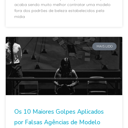
acaba sendo muito melhor contratar uma modelo
fora dos padrões de beleza estabelecidos pela
mídia
MAIS LIDO
Os 10 Maiores Golpes Aplicados
por Falsas Agências de Modelo