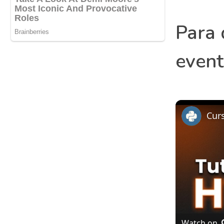
Para 
even
Watch on