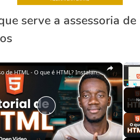
que serve a assessoria de
tos
×
Curso de HTML - O que é HTML? Instalando o VSCODE
Play
Unm
N
Play
Video