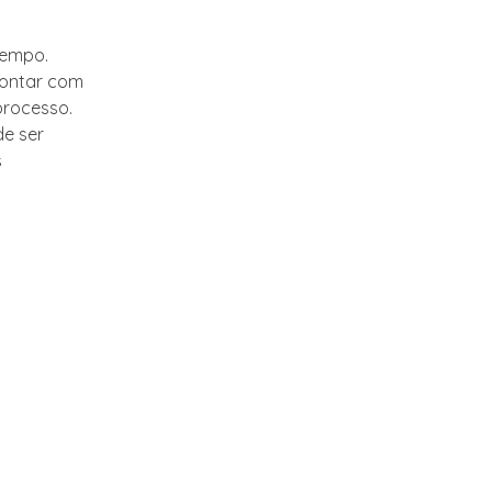
tempo.
contar com
processo.
de ser
s