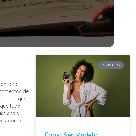
MAIS LIDO
ganizar e
ançamentos de
ividades que
 que tudo
issionais
eas, como
Como Ser Modelo