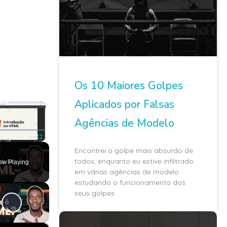
Os 10 Maiores Golpes
Aplicados por Falsas
×
Agências de Modelo
ute
Fullscreen
Encontrei o golpe mais absurdo de
todos, enquanto eu estive infiltrado
ow Playing
em várias agências de modelo
estudando o funcionamento dos
seus golpes