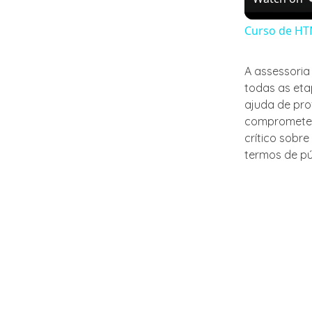
Curso de HT
A assessoria
todas as eta
ajuda de pro
comprometer 
crítico sobre
termos de pú