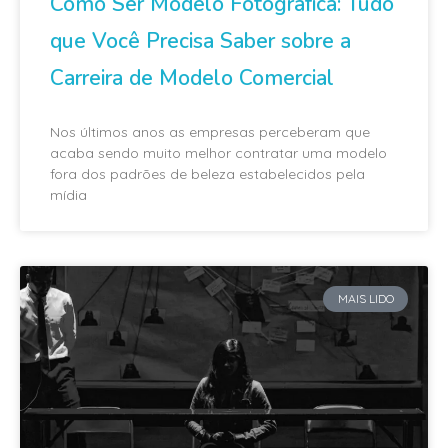
Como Ser Modelo Fotográfica: Tudo
que Você Precisa Saber sobre a
Carreira de Modelo Comercial
Nos últimos anos as empresas perceberam que
acaba sendo muito melhor contratar uma modelo
fora dos padrões de beleza estabelecidos pela
mídia
MAIS LIDO