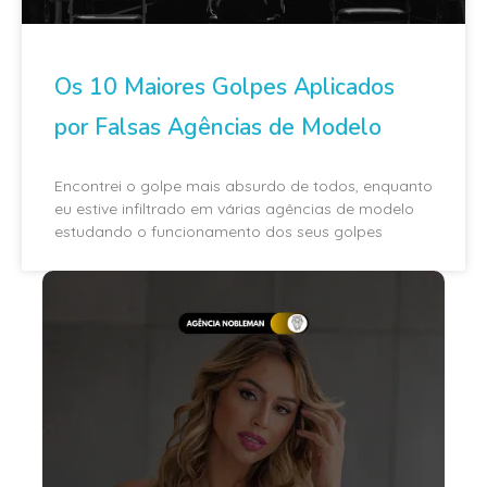
Os 10 Maiores Golpes Aplicados
por Falsas Agências de Modelo
Encontrei o golpe mais absurdo de todos, enquanto
eu estive infiltrado em várias agências de modelo
estudando o funcionamento dos seus golpes