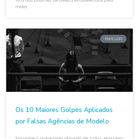
mídia
MAIS LIDO
Os 10 Maiores Golpes Aplicados
por Falsas Agências de Modelo
Encontrei o golpe mais absurdo de todos, enquanto