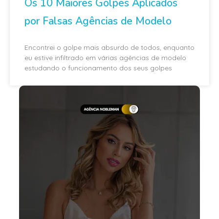
Os 10 Maiores Golpes Aplicados
por Falsas Agências de Modelo
Encontrei o golpe mais absurdo de todos, enquanto
eu estive infiltrado em várias agências de modelo
estudando o funcionamento dos seus golpes