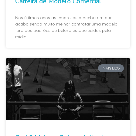
Carreira de Modelo Comercial
Nos últimos anos as empresas perceberam que
acaba sendo muito melhor contratar uma modelo
fora dos padrões de beleza estabelecidos pela
mídia
MAIS LIDO