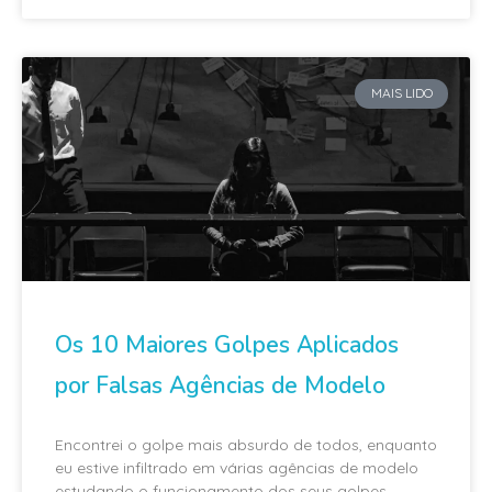
MAIS LIDO
Os 10 Maiores Golpes Aplicados
por Falsas Agências de Modelo
Encontrei o golpe mais absurdo de todos, enquanto
eu estive infiltrado em várias agências de modelo
estudando o funcionamento dos seus golpes