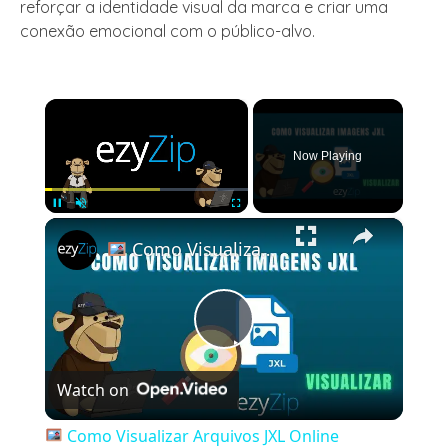
reforçar a identidade visual da marca e criar uma
conexão emocional com o público-alvo.
×
Now Playing
×
Unmute
Como Visualizar Arquivos JXL Online Gratuitamente | Sem Necessidade De Instalação De Software
Play
Watch on
Video
Como Visualizar Arquivos JXL Online