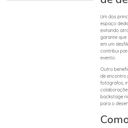
Um dos princ
espaço dedic
evitando atr
garante que 
em um desfil
contribui pa
evento.
Outro benefí
de encontro p
fotógrafos, i
colaborações
backstage n
para o desen
Como 