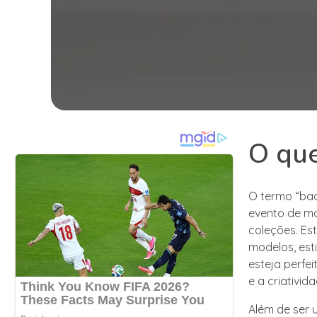
O que
O termo “bac
evento de mo
coleções. Es
modelos, est
esteja perfe
e a criativi
Além de ser 