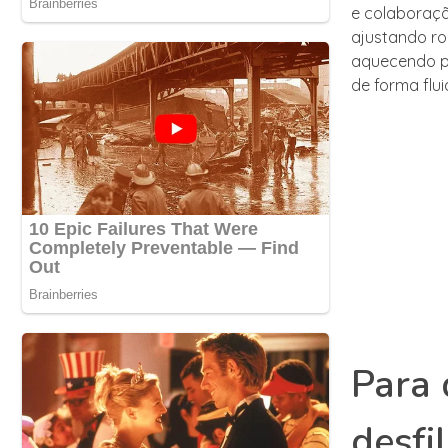
e colaboração
ajustando ro
aquecendo pa
de forma flui
Para 
desfi