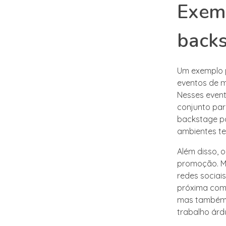
Exemp
backs
Um exemplo p
eventos de m
Nesses event
conjunto par
backstage pa
ambientes te
Além disso, 
promoção. M
redes sociai
próxima com 
mas também 
trabalho árd