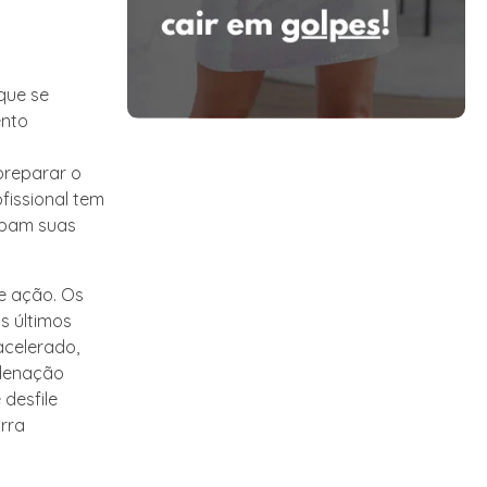
que se
ento
preparar o
fissional tem
ibam suas
e ação. Os
s últimos
acelerado,
rdenação
 desfile
rra