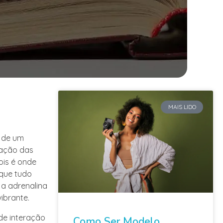
MAIS LIDO
s de um
tação das
ois é onde
 que tudo
 a adrenalina
ibrante.
de interação
Como Ser Modelo