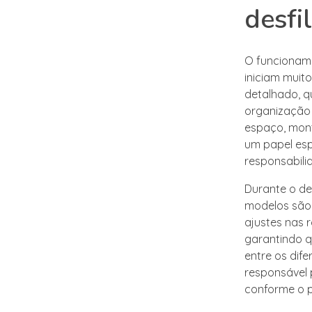
desfi
O funcioname
iniciam muit
detalhado, q
organização 
espaço, mont
um papel esp
responsabili
Durante o de
modelos são 
ajustes nas 
garantindo q
entre os dife
responsável 
conforme o p