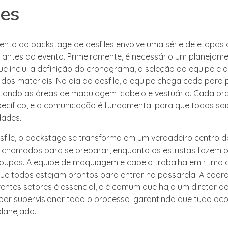
les
nto do backstage de desfiles envolve uma série de etapas 
o antes do evento. Primeiramente, é necessário um planejam
ue inclui a definição do cronograma, a seleção da equipe e a
dos materiais. No dia do desfile, a equipe chega cedo para 
ando as áreas de maquiagem, cabelo e vestuário. Cada pro
ecífico, e a comunicação é fundamental para que todos sa
dades.
sfile, o backstage se transforma em um verdadeiro centro d
chamados para se preparar, enquanto os estilistas fazem o
roupas. A equipe de maquiagem e cabelo trabalha em ritmo 
ue todos estejam prontos para entrar na passarela. A coo
rentes setores é essencial, e é comum que haja um diretor de
por supervisionar todo o processo, garantindo que tudo oco
lanejado.