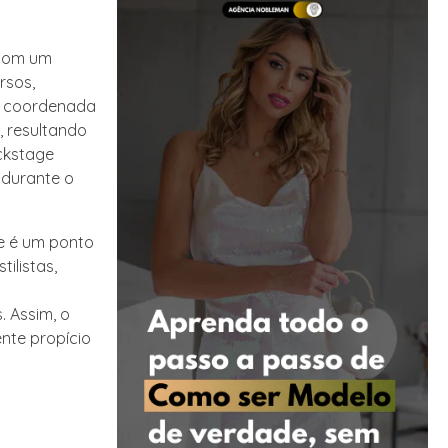
 Com um
rsos,
e coordenada
, resultando
ackstage
 durante o
ge é um ponto
ilistas,
. Assim, o
nte propício