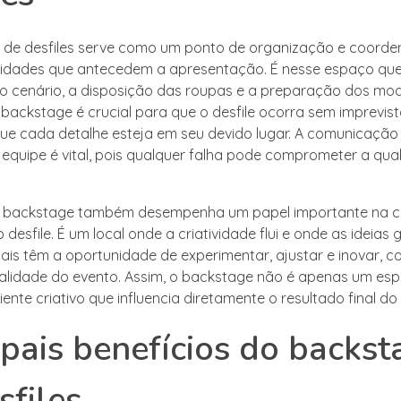
 de desfiles serve como um ponto de organização e coord
vidades que antecedem a apresentação. É nesse espaço que 
cenário, a disposição das roupas e a preparação dos mod
 backstage é crucial para que o desfile ocorra sem imprevist
ue cada detalhe esteja em seu devido lugar. A comunicação 
quipe é vital, pois qualquer falha pode comprometer a qua
 o backstage também desempenha um papel importante na c
desfile. É um local onde a criatividade flui e onde as ideias
nais têm a oportunidade de experimentar, ajustar e inovar, c
nalidade do evento. Assim, o backstage não é apenas um espa
te criativo que influencia diretamente o resultado final do d
ipais benefícios do backst
sfiles