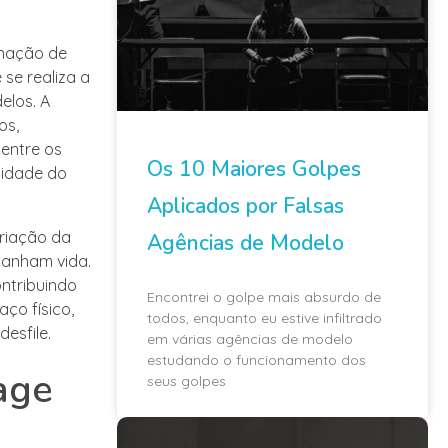
enação de
se realiza a
elos. A
os,
entre os
Os 10 Maiores Golpes
lidade do
Aplicados por Falsas
riação da
Agências de Modelo
 ganham vida.
ontribuindo
Encontrei o golpe mais absurdo de
ço físico,
todos, enquanto eu estive infiltrado
esfile.
em várias agências de modelo
estudando o funcionamento dos
age
seus golpes