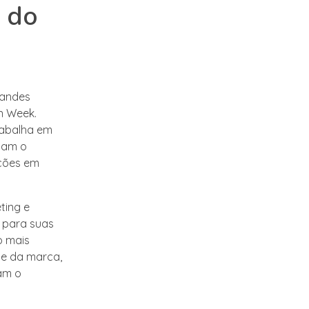
s do
randes
n Week.
rabalha em
izam o
eções em
ting e
 para suas
o mais
de da marca,
am o