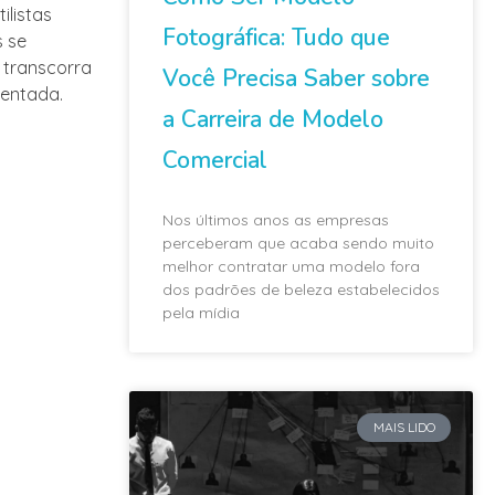
ilistas
Fotográfica: Tudo que
s se
 transcorra
Você Precisa Saber sobre
sentada.
a Carreira de Modelo
Comercial
Nos últimos anos as empresas
perceberam que acaba sendo muito
melhor contratar uma modelo fora
dos padrões de beleza estabelecidos
pela mídia
MAIS LIDO