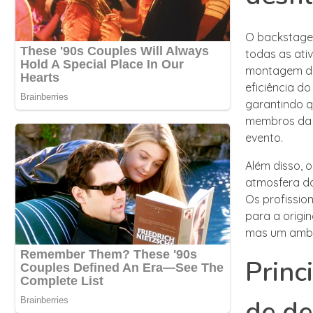
O backstage
todas as ati
montagem do 
eficiência do
garantindo q
membros da e
evento.
Além disso,
atmosfera do 
Os profissio
para a origi
mas um ambien
Princ
de de