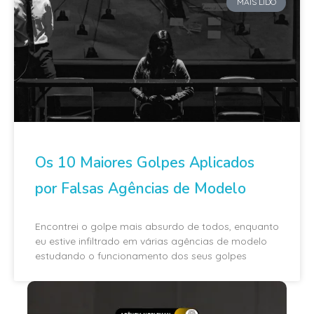
MAIS LIDO
Os 10 Maiores Golpes Aplicados
por Falsas Agências de Modelo
Encontrei o golpe mais absurdo de todos, enquanto
eu estive infiltrado em várias agências de modelo
estudando o funcionamento dos seus golpes