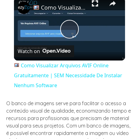
×
Como Visualizar Arquivos AVIF Online Gratuitamente | SEM Necessidade De Instalar Nenhum Software
Play
Watch on
Video
Como Visualizar Arquivos AVIF Online
Gratuitamente | SEM Necessidade De Instalar
Nenhum Software
O banco de imagens serve para facilitar o acesso a
conteúdo visual de qualidade, economizando tempo e
recursos para profissionais que precisam de material
visual para seus projetos. Com um banco de imagens,
é possível encontrar rapidamente a imagem ou vídeo