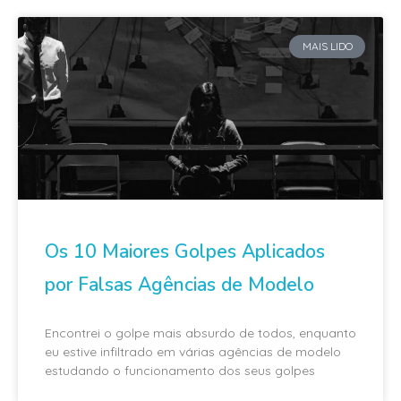
MAIS LIDO
Os 10 Maiores Golpes Aplicados
por Falsas Agências de Modelo
Encontrei o golpe mais absurdo de todos, enquanto
eu estive infiltrado em várias agências de modelo
estudando o funcionamento dos seus golpes