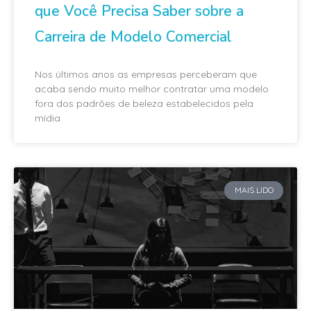
que Você Precisa Saber sobre a
Carreira de Modelo Comercial
Nos últimos anos as empresas perceberam que
acaba sendo muito melhor contratar uma modelo
fora dos padrões de beleza estabelecidos pela
mídia
MAIS LIDO