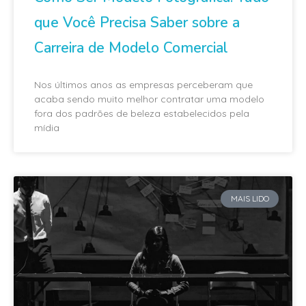
que Você Precisa Saber sobre a
Carreira de Modelo Comercial
Nos últimos anos as empresas perceberam que
acaba sendo muito melhor contratar uma modelo
fora dos padrões de beleza estabelecidos pela
mídia
MAIS LIDO