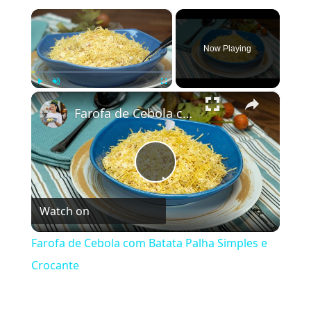
×
Now Playing
×
Play
Unmute
Fullscreen
Farofa de Cebola com Batata Palha Simples e Crocante
Play
Watch on
Video
Farofa de Cebola com Batata Palha Simples e
Crocante