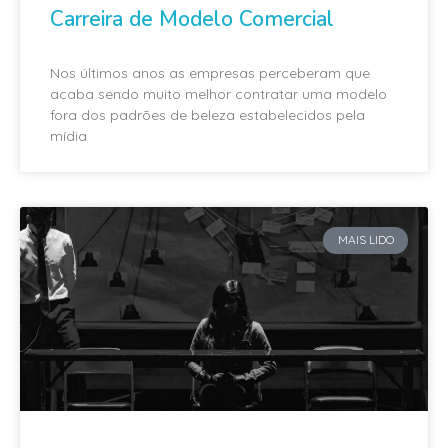
Carreira de Modelo Comercial
Nos últimos anos as empresas perceberam que
acaba sendo muito melhor contratar uma modelo
fora dos padrões de beleza estabelecidos pela
mídia
MAIS LIDO