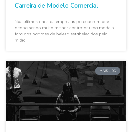
Carreira de Modelo Comercial
Nos últimos anos as empresas perceberam que
acaba sendo muito melhor contratar uma modelo
fora dos padrões de beleza estabelecidos pela
mídia
MAIS LIDO