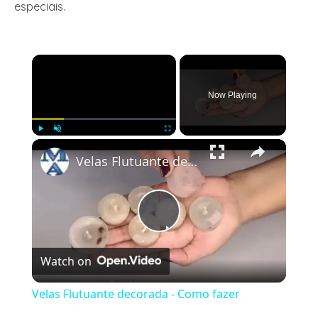
especiais.
×
Now Playing
×
Play
Unmute
Fullscreen
Velas Flutuante decorada - Como fazer
Play
Watch on
Video
Velas Flutuante decorada - Como fazer