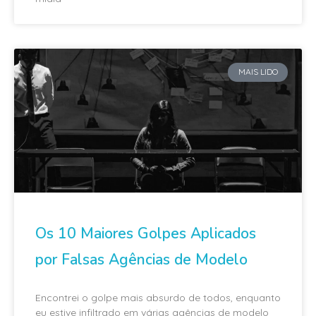
MAIS LIDO
Os 10 Maiores Golpes Aplicados
por Falsas Agências de Modelo
Encontrei o golpe mais absurdo de todos, enquanto
eu estive infiltrado em várias agências de modelo