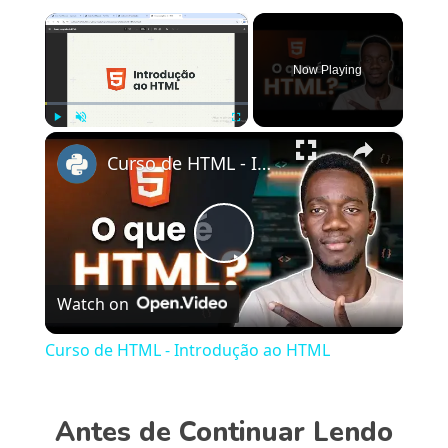
×
Now Playing
×
Play
Unmute
Fullscreen
Curso de HTML - Introdução ao HTML
Play
Watch on
Video
Curso de HTML - Introdução ao HTML
Antes de Continuar Lendo