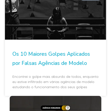
Os 10 Maiores Golpes Aplicados
por Falsas Agências de Modelo
Encontrei o golpe mais absurdo de todos, enquanto
eu estive infiltrado em várias agências de modelo
estudando o funcionamento dos seus golpes