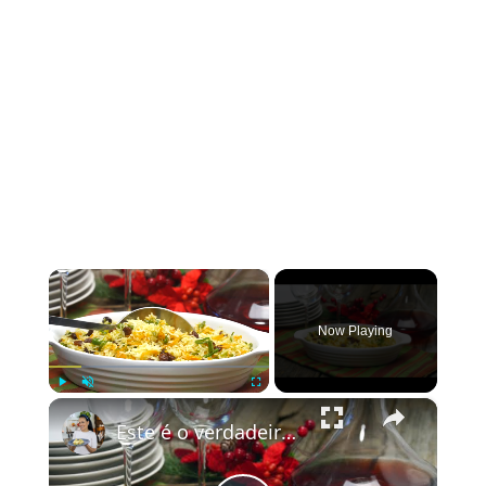
×
Now Playing
×
Play
Unmute
Fullscreen
Este é o verdadeiro arroz de festa, arroz à grega!