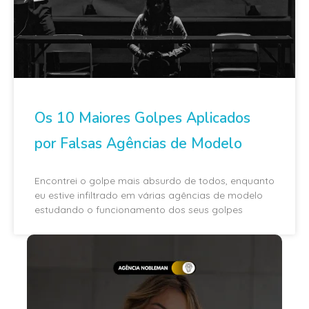
Os 10 Maiores Golpes Aplicados
por Falsas Agências de Modelo
Encontrei o golpe mais absurdo de todos, enquanto
eu estive infiltrado em várias agências de modelo
estudando o funcionamento dos seus golpes