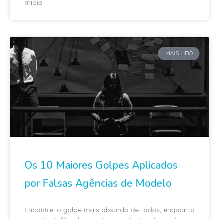
mídia
MAIS LIDO
Os 10 Maiores Golpes Aplicados
por Falsas Agências de Modelo
Encontrei o golpe mais absurdo de todos, enquanto