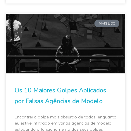
MAIS LIDO
Os 10 Maiores Golpes Aplicados
por Falsas Agências de Modelo
Encontrei o golpe mais absurdo de todos, enquanto
eu estive infiltrado em várias agências de modelo
estudando o funcionamento dos seus golpes