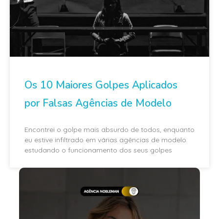
Os 10 Maiores Golpes Aplicados
por Falsas Agências de Modelo
Encontrei o golpe mais absurdo de todos, enquanto
eu estive infiltrado em várias agências de modelo
estudando o funcionamento dos seus golpes