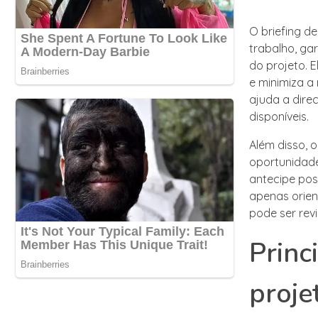
O briefing de
trabalho, ga
do projeto. 
e minimiza a
ajuda a dire
disponíveis.
Além disso, o
oportunidade
antecipe pos
apenas orie
pode ser rev
Princ
proje