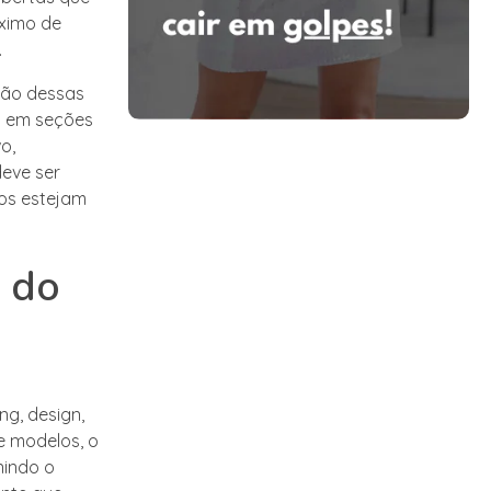
áximo de
.
ção dessas
do em seções
o,
eve ser
dos estejam
s do
ng, design,
e modelos, o
nindo o