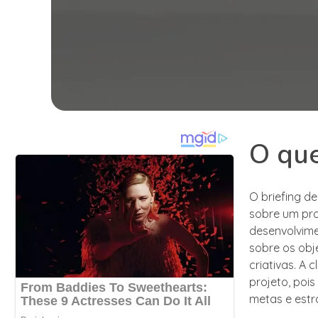
O que
O briefing d
sobre um pro
desenvolvime
sobre os obje
criativas. A
projeto, poi
metas e estr