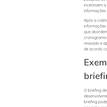
incentivem a
informações 
Após a colet
informações 
que abordem 
cronograma e
revisado e a
de acordo co
Exemp
brief
O briefing d
desenvolvime
briefing pode