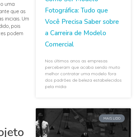
omo uma
Fotográfica: Tudo que
rante que as
iniciais. Um
Você Precisa Saber sobre
ido, pois
a Carreira de Modelo
ntes podem
Comercial
Nos últimos anos as empresas
perceberam que acaba sendo muito
melhor contratar uma modelo fora
dos padrões de beleza estabelecidos
pela mídia
MAIS LIDO
ojeto