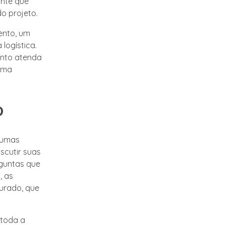
ante que
o projeto.
ento, um
 logística.
ento atenda
 uma
o
lgumas
iscutir suas
rguntas que
, as
urado, que
 toda a