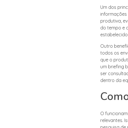
Um dos princ
informações 
produtiva, e
do tempo e d
estabelecido
Outro benefíc
todos os env
que o produto
um briefing
ser consult
dentro da eq
Como 
O funcioname
relevantes. I
pesquisa de 