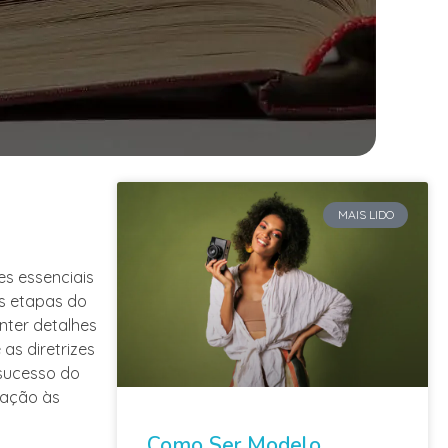
MAIS LIDO
s essenciais
as etapas do
nter detalhes
 as diretrizes
 sucesso do
lação às
Como Ser Modelo