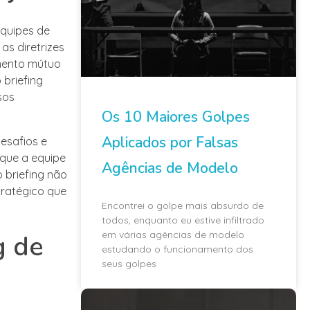
equipes de
s diretrizes
imento mútuo
 briefing
sos
Os 10 Maiores Golpes
Aplicados por Falsas
desafios e
 que a equipe
Agências de Modelo
 briefing não
ratégico que
Encontrei o golpe mais absurdo de
todos, enquanto eu estive infiltrado
em várias agências de modelo
g de
estudando o funcionamento dos
seus golpes