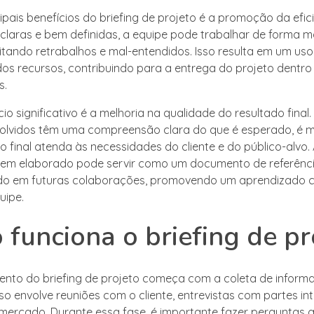
ipais benefícios do briefing de projeto é a promoção da efic
claras e bem definidas, a equipe pode trabalhar de forma m
vitando retrabalhos e mal-entendidos. Isso resulta em um uso
os recursos, contribuindo para a entrega do projeto dentro
s.
io significativo é a melhoria na qualidade do resultado fina
olvidos têm uma compreensão clara do que é esperado, é m
 final atenda às necessidades do cliente e do público-alvo. 
 bem elaborado pode servir como um documento de referênc
ado em futuras colaborações, promovendo um aprendizado 
uipe.
funciona o briefing de pr
nto do briefing de projeto começa com a coleta de inform
sso envolve reuniões com o cliente, entrevistas com partes i
mercado. Durante essa fase, é importante fazer perguntas 