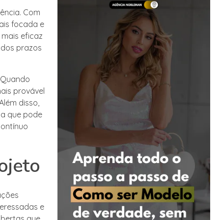
iência. Com
ais focada e
 mais eficaz
 dos prazos
l. Quando
ais provável
Além disso,
ia que pode
contínuo
ojeto
ações
nteressadas e
abertas que