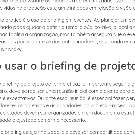
tivo, o estilo visual e os modelos a serem utilizados. Isso gar
olvidos na produção estejam alinhados em relação à visão d
o prático é o uso do briefing em eventos. Ao planejar um ev
lhado pode ajudar a definir o tema, o público-alvo, o local e a
nas facilita a organização, mas também assegura que o ev
vas dos participantes e dos patrocinadores, resultando em
memorável.
usar o briefing de projet
 o briefing de projeto de forma eficaz, é importante seguir a
iro, deve-se realizar uma reunião inicial com o cliente para d
 e expectativas. Durante essa reunião, é essencial fazer pe
larecer os objetivos e as prioridades do projeto. Em seguida
 coletadas devem ser organizadas em um documento estrut
isado e ajustado conforme necessário.
o briefing esteja finalizado, ele deve ser compartilhado com