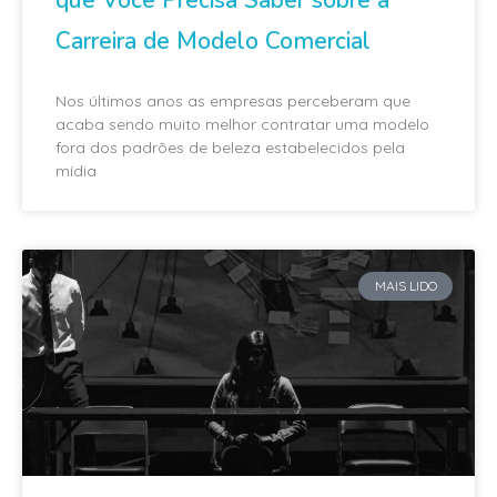
Carreira de Modelo Comercial
Nos últimos anos as empresas perceberam que
acaba sendo muito melhor contratar uma modelo
fora dos padrões de beleza estabelecidos pela
mídia
MAIS LIDO