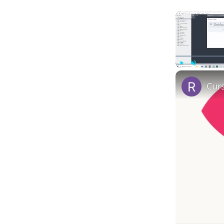
Play
Unmute
Cur