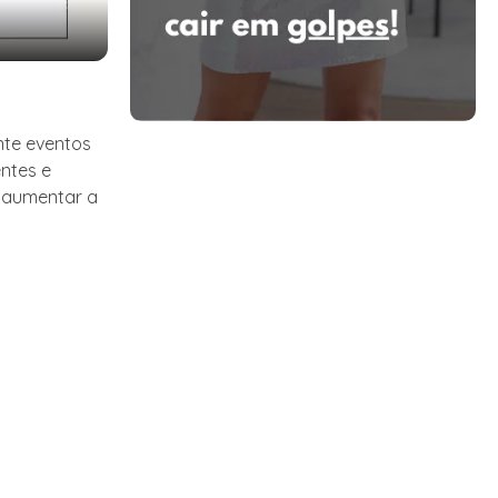
nte eventos
entes e
a aumentar a