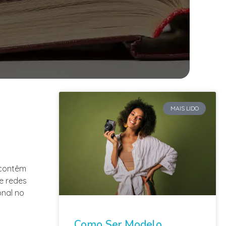
MAIS LIDO
 contêm
e redes
onal no
Como Ser Modelo