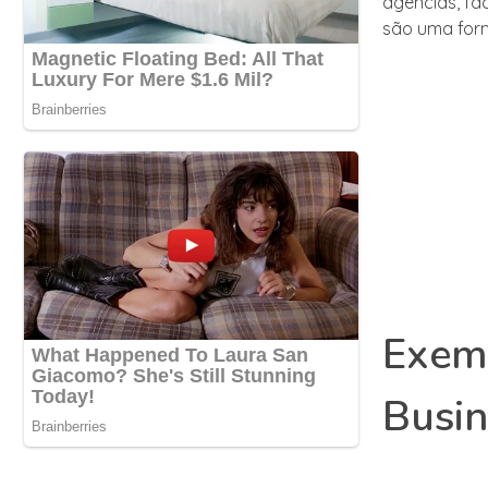
agências, fa
são uma form
Exemp
Busin