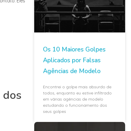
ontato. Eles
Os 10 Maiores Golpes
Aplicados por Falsas
Agências de Modelo
Encontrei o golpe mais absurdo de
s dos
todos, enquanto eu estive infiltrado
em várias agências de modelo
estudando o funcionamento dos
seus golpes