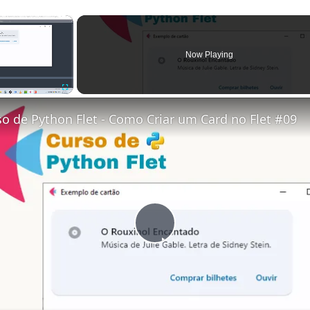
×
Now Playing
Fullscreen
so de Python Flet - Como Criar um Card no Flet #09
Play
Video