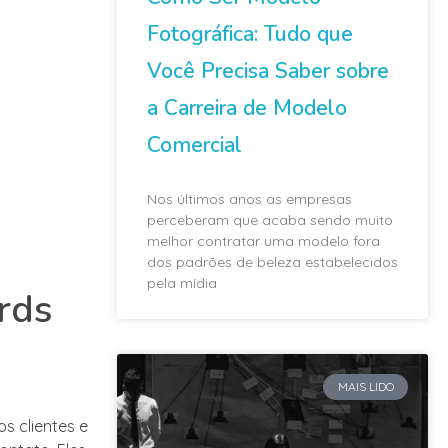
Fotográfica: Tudo que
Você Precisa Saber sobre
a Carreira de Modelo
Comercial
Nos últimos anos as empresas
perceberam que acaba sendo muito
melhor contratar uma modelo fora
dos padrões de beleza estabelecidos
pela mídia
rds
MAIS LIDO
s clientes e