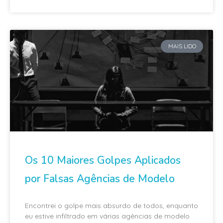
MAIS LIDO
Os 10 Maiores Golpes Aplicados
por Falsas Agências de Modelo
Encontrei o golpe mais absurdo de todos, enquanto
eu estive infiltrado em várias agências de modelo