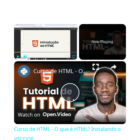
×
Now Playing
×
Play
Unmute
Fullscreen
Curso de HTML - O que é HTML? Instalando o VSCODE
Play
Watch on
Video
Curso de HTML - O que é HTML? Instalando o
VSCODE