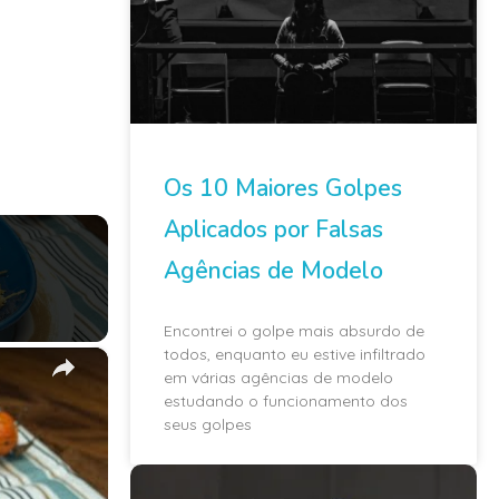
Os 10 Maiores Golpes
Aplicados por Falsas
Agências de Modelo
Encontrei o golpe mais absurdo de
todos, enquanto eu estive infiltrado
×
em várias agências de modelo
estudando o funcionamento dos
seus golpes