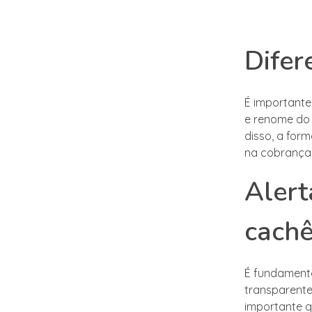
Difer
É importante
e renome do 
disso, a for
na cobrança
Alert
cach
É fundamenta
transparente
importante q