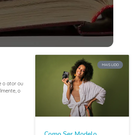
MAIS LIDO
e o ator ou
lmente, o
Como Ser Modelo