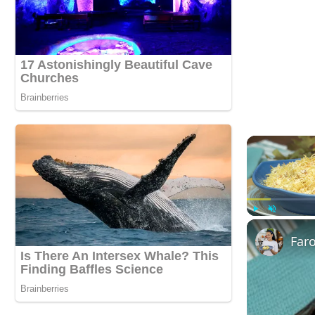
Play
Unmute
Far