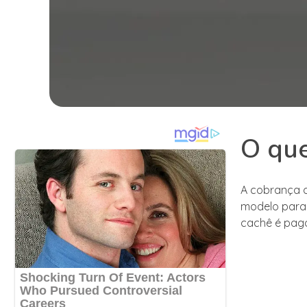
O que
A cobrança d
modelo para 
cachê é pago