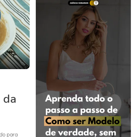
 da
ado para