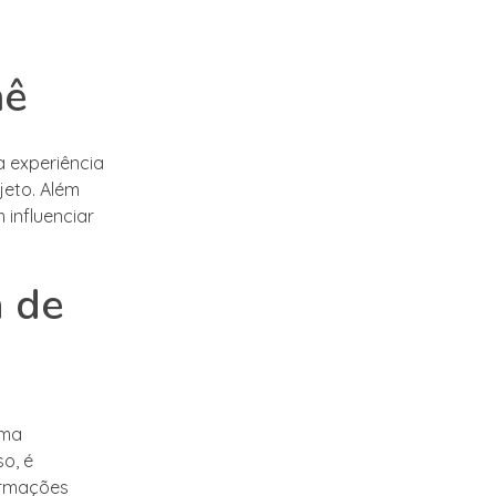
hê
a experiência
jeto. Além
influenciar
a de
rma
so, é
ormações