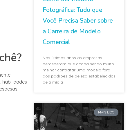
Fotográfica: Tudo que
Você Precisa Saber sobre
a Carreira de Modelo
Comercial
achê?
Nos últimos anos as empresas
perceberam que acaba sendo muito
melhor contratar uma modelo fora
mente
dos padrões de beleza estabelecidos
 habilidades
pela mídia
despesas
MAIS LIDO