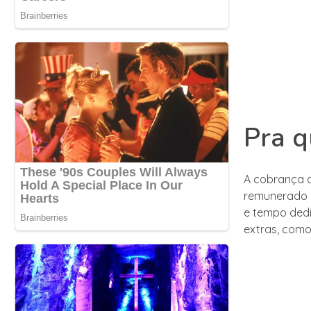
Pra q
A cobrança d
remunerado p
e tempo dedi
extras, como