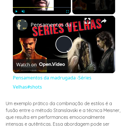
×
Play
Unmute
Fullscreen
Pensamentos da madrugada -Séries Velhas#shots
Play
Watch on
Video
Pensamentos da madrugada -Séries
Velhas#shots
Um exemplo prático da combinação de estilos é a
fusão entre o método Stanislavski e a técnica Meisner,
que resulta em performances emocionalmente
intensas e autênticas. Essa abordagem pode ser