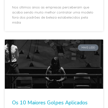
Nos últimos anos as empresas perceberam que
acaba sendo muito melhor contratar uma modelo
fora dos padrões de beleza estabelecidos pela
mídia
MAIS LIDO
Os 10 Maiores Golpes Aplicados