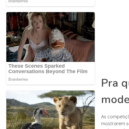
Pra q
mode
As competiç
mostrarem se