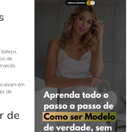
s
 beleza,
ipo de
traindo
encaixam em
ces de
r de