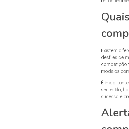
reconhecime
Quais
comp
Existem dife
desfiles de 
competição t
modelos com d
É important
seu estilo, h
sucesso e cr
Alert