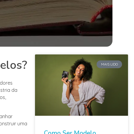
elos?
MAIS LIDO
adores
stria da
os,
ganhar
onstruir uma
Como Ser Modelo