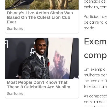
agências de
dinheiro, con
Participar d
de carreira,
moda.
Exemp
comp
Um exemplo 
mulheres de 
incluem desf
talentos na 
As competiçõ
carreira de 