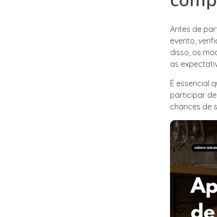
comp
Antes de par
evento, verif
disso, os mo
as expectat
É essencial 
participar d
chances de s