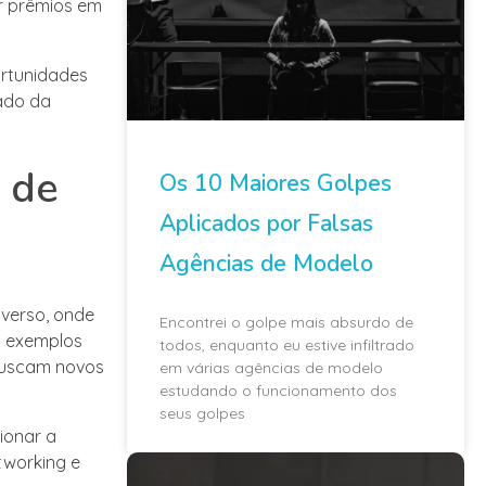
r prêmios em
ortunidades
ado da
 de
Os 10 Maiores Golpes
Aplicados por Falsas
Agências de Modelo
verso, onde
Encontrei o golpe mais absurdo de
s exemplos
todos, enquanto eu estive infiltrado
buscam novos
em várias agências de modelo
estudando o funcionamento dos
seus golpes
ionar a
tworking e