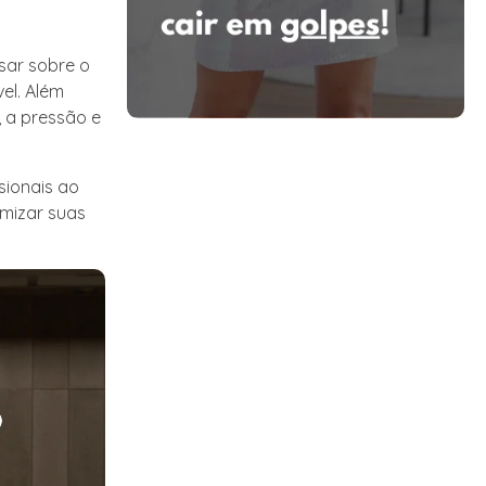
sar sobre o
vel. Além
 a pressão e
sionais ao
imizar suas