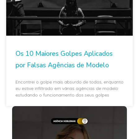
Os 10 Maiores Golpes Aplicados
por Falsas Agências de Modelo
Encontrei o golpe mais absurdo de todos, enquanto
eu estive infiltrado em várias agências de modelo
estudando o funcionamento dos seus golpes