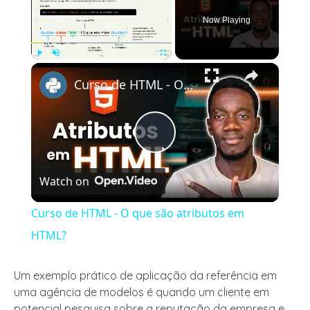
Now Playing
×
Play
Unmute
Fullscreen
Curso de HTML - O que são atributos em HTML?
Play
Watch on
Video
Curso de HTML - O que são atributos em
HTML?
Um exemplo prático de aplicação da referência em
uma agência de modelos é quando um cliente em
potencial pesquisa sobre a reputação da empresa e