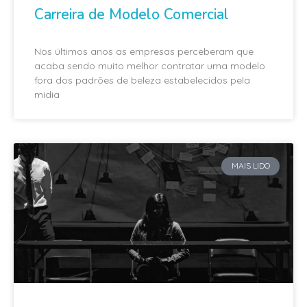
Carreira de Modelo Comercial
Nos últimos anos as empresas perceberam que
acaba sendo muito melhor contratar uma modelo
fora dos padrões de beleza estabelecidos pela
mídia
MAIS LIDO