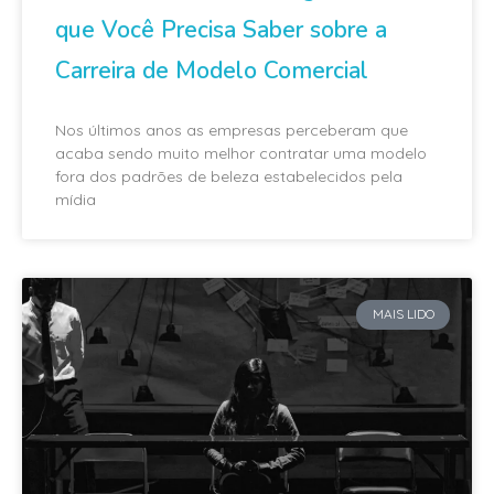
que Você Precisa Saber sobre a
Carreira de Modelo Comercial
Nos últimos anos as empresas perceberam que
acaba sendo muito melhor contratar uma modelo
fora dos padrões de beleza estabelecidos pela
mídia
MAIS LIDO