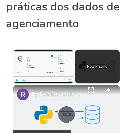
práticas dos dados de
agenciamento
×
Now Playing
×
Play
Unmute
Fullscreen
Python Banco de Dados com Sqlite3 | parte #1
Play