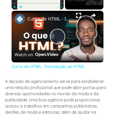
×
Play
Unmute
Fullscreen
Curso de HTML - Introdução ao HTML
Play
Watch on
Video
Curso de HTML - Introdução ao HTML
A decisão de agenciamento serve para estabelecer
uma relação profissional que pode abrir portas para
diversas oportunidades no mundo da moda e da
publicidade. Uma boa agência pode proporcionar
acesso a trabalhos em campanhas publicitárias,
desfiles de moda e editoriais, além de ajudar na