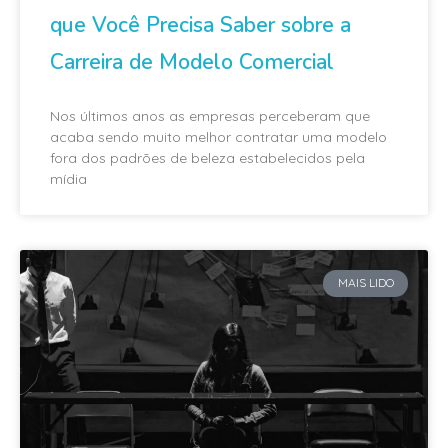
que Você Precisa Saber sobre a
Carreira de Modelo Comercial
Nos últimos anos as empresas perceberam que
acaba sendo muito melhor contratar uma modelo
fora dos padrões de beleza estabelecidos pela
mídia
MAIS LIDO