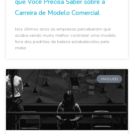
que Você Precisa Saber sobre a
Carreira de Modelo Comercial
Nos últimos anos as empresas perceberam que
acaba sendo muito melhor contratar uma modelo
fora dos padrões de beleza estabelecidos pela
mídia
MAIS LIDO