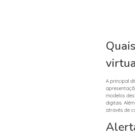
Quais
virtu
A principal d
apresentação
modelos desfi
digitais. Alé
através de c
Alert