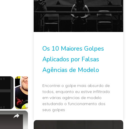
Os 10 Maiores Golpes
Aplicados por Falsas
Agências de Modelo
Encontrei o golpe mais absurdo de
todos, enquanto eu estive infiltrado
em várias agências de modelo
estudando o funcionamento dos
seus golpes
×