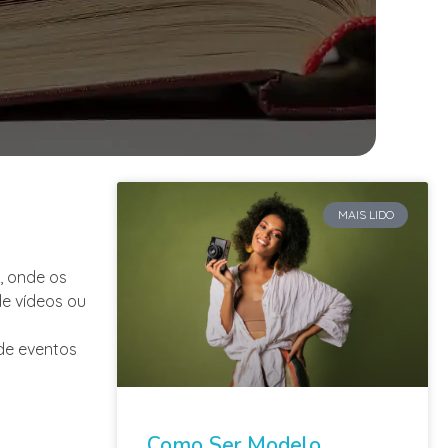
MAIS LIDO
, onde os
de vídeos ou
 de eventos
Como Ser Modelo