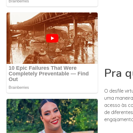
Pra q
O desfile vi
uma maneira 
acesso às co
de diferente
engajamento 