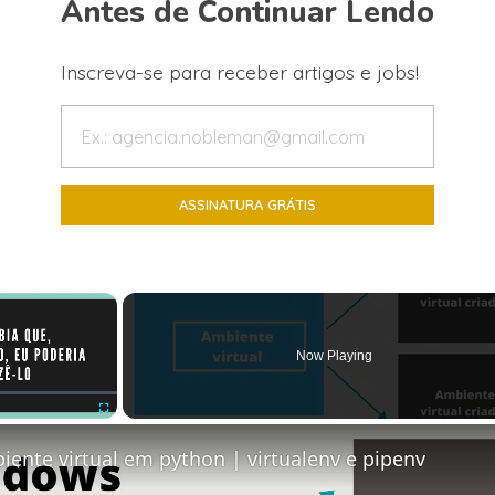
Antes de Continuar Lendo
Inscreva-se para receber artigos e jobs!
×
Now Playing
Fullscreen
ente virtual em python | virtualenv e pipenv