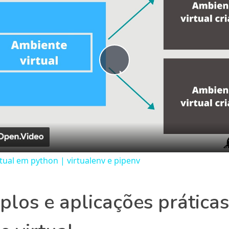
Play
Video
tual em python | virtualenv e pipenv
los e aplicações prática