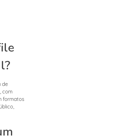
ile
l?
a de
o, com
em formatos
úblico,
 um