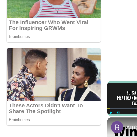
Play
Unmute
Ambi