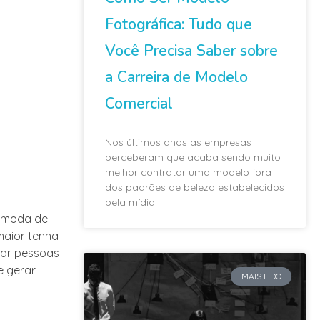
Fotográfica: Tudo que
Você Precisa Saber sobre
a Carreira de Modelo
Comercial
Nos últimos anos as empresas
perceberam que acaba sendo muito
melhor contratar uma modelo fora
dos padrões de beleza estabelecidos
pela mídia
e moda de
maior tenha
çar pessoas
e gerar
MAIS LIDO