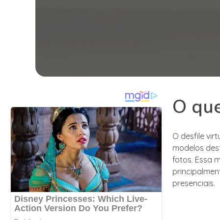
O que
O desfile vi
modelos desf
fotos. Essa 
principalmen
presenciais.