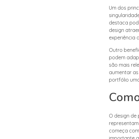
Um dos princ
singularidad
destaca pode
design atrae
experiência 
Outro benefíc
podem adapta
são mais rel
aumentar as 
portfólio um
Como 
O design de 
representam 
começa com a
importante q