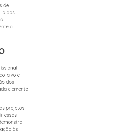
s de
ilo dos
 a
ente o
o
issional
ico-alvo e
ção dos
cada elemento
vos projetos
ir essas
 demonstra
tação às