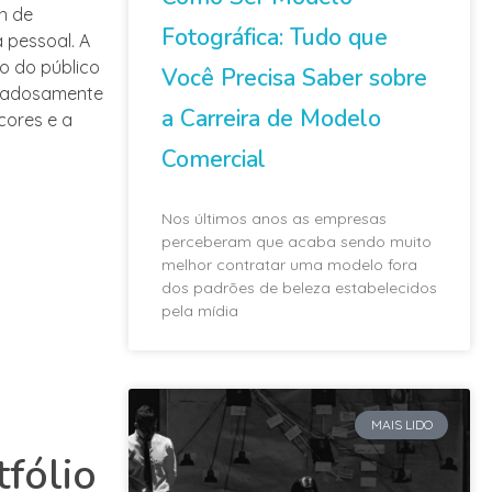
n de
Fotográfica: Tudo que
 pessoal. A
o do público
Você Precisa Saber sobre
uidadosamente
a Carreira de Modelo
cores e a
Comercial
Nos últimos anos as empresas
perceberam que acaba sendo muito
melhor contratar uma modelo fora
dos padrões de beleza estabelecidos
pela mídia
MAIS LIDO
tfólio