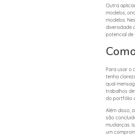
Outra aplica
modelos, onde
modelos. Nes
diversidade 
potencial de
Como 
Para usar o d
tenha clareza
qual mensage
trabalhos de
do portfólio
Além disso, a
são concluído
mudanças. I
um compromis