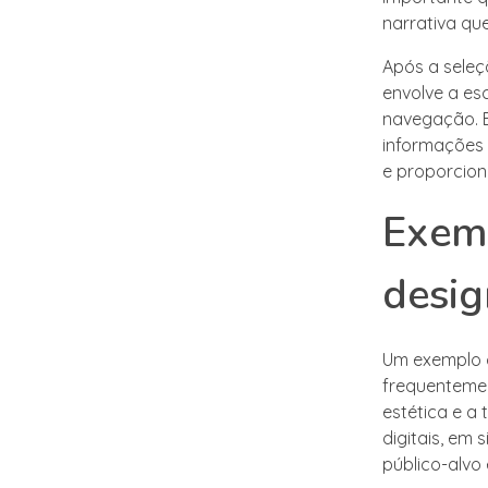
narrativa que
Após a seleç
envolve a esc
navegação. E
informações 
e proporcio
Exemp
desig
Um exemplo cl
frequenteme
estética e a 
digitais, em
público-alvo