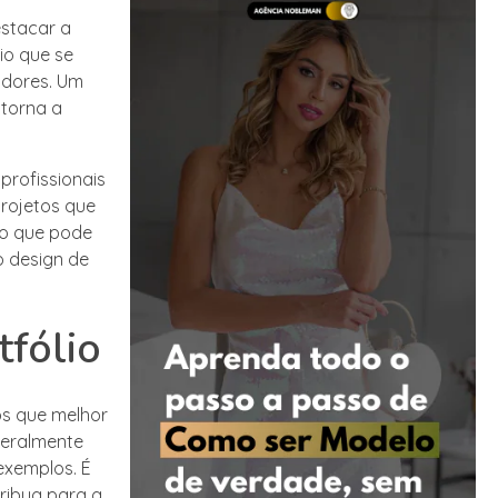
estacar a
io que se
adores. Um
 torna a
 profissionais
projetos que
ão que pode
o design de
tfólio
os que melhor
geralmente
exemplos. É
ribua para a