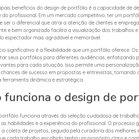
ipais benefícios do design de portfólio é a capacidade de d
e do profissional. Em um mercado competitivo, ter um portfól
 ser o diferencial que atrai a atenção de clientes e empreg
nte e bem organizado facilita a visualização dos trabalhos e
do espectador mais agradável e memorável.
io significativo é a flexibilidade que um portfólio oferece. Os
r seus portfólios para diferentes audiências, enfatizando 
evantes para cada situação. Isso permite uma personalizaç
chances de sucesso em propostas e entrevistas, tornando 
a ferramenta dinâmica e estratégica.
funciona o design de por
portfólio funciona através da seleção cuidadosa de trabalh
as habilidades e a experiência do profissional. O processo 
 coleta de projetos, seguida pela curadoria dos melhores 
ue cada trabalho escolhido tenha um propósito claro e cont