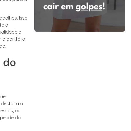
abalhos. Isso
te a
ualidade e
 o portfólio
do.
s do
que
 destaca a
ressos, ou
depende do