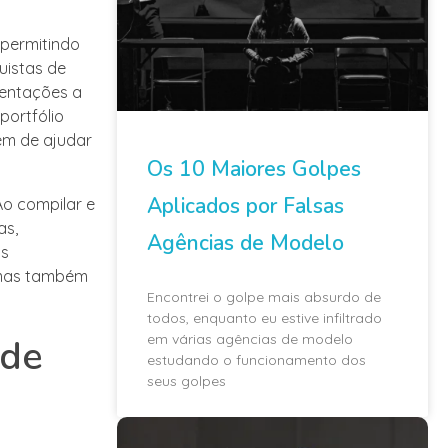
 permitindo
uistas de
sentações a
portfólio
ém de ajudar
Os 10 Maiores Golpes
Aplicados por Falsas
Ao compilar e
as,
Agências de Modelo
as
, mas também
Encontrei o golpe mais absurdo de
todos, enquanto eu estive infiltrado
em várias agências de modelo
 de
estudando o funcionamento dos
seus golpes