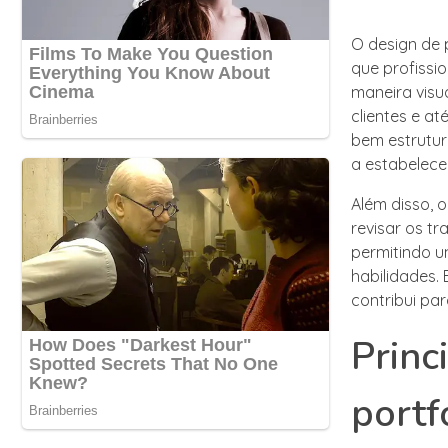
O design de 
que profissi
maneira visu
clientes e at
bem estrutur
a estabelece
Além disso, 
revisar os tr
permitindo u
habilidades.
contribui par
Princ
portf