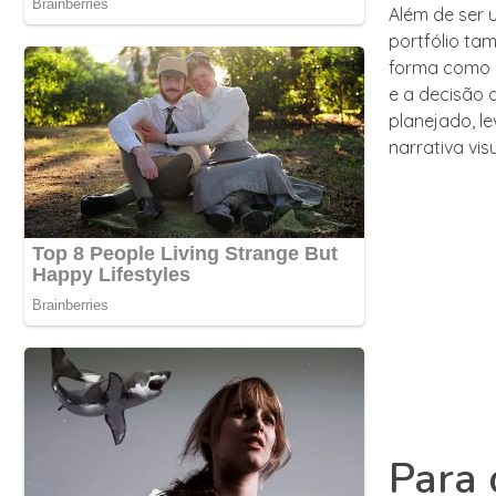
Além de ser 
portfólio ta
forma como o
e a decisão 
planejado, l
narrativa vis
Para 