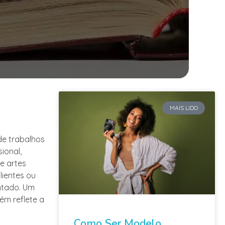
MAIS LIDO
de trabalhos
ional,
e artes
lientes ou
ntado. Um
ém reflete a
Como Ser Modelo