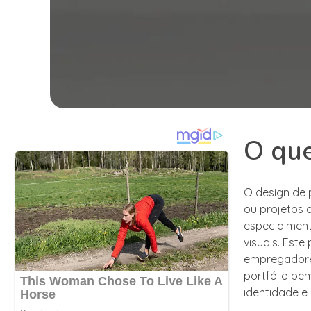
O que
O design de 
ou projetos 
especialment
visuais. Este
empregadores
portfólio be
identidade e 